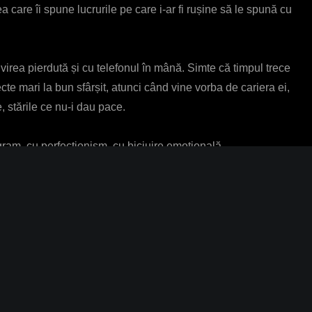
ea care îi spune lucrurile pe care i-ar fi rușine să le spună cu
virea pierdută și cu telefonul în mână. Simte că timpul trece
e mari la bun sfârșit, atunci când vine vorba de cariera ei,
, stările ce nu-i dau pace.
ram, cu perfecționism, cu biciuire emoțională.
nou că este vie, că poate, că știe, că merită. Femeia asta
i este în regulă ce simți acum. Mai important este ce decizi
să-ți îndrepți spatele, să ridici capul și să-ți spui că ajunge.