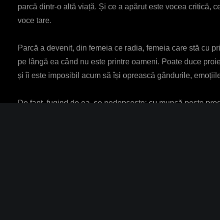
parcă dintr-o altă viață. Și ce a apărut este vocea critică, c
voce tare.
Parcă a devenit, din femeia ce radia, femeia care stă cu pri
pe lângă ea când nu este printre oameni. Poate duce proiect
și îi este imposibil acum să își oprească gândurile, emoțiile
De fapt, fugind de ea, se pedepsește: cu muncă peste prog
Ceea ce și-ar dori, mai mult decât orice, este să simtă din 
vrea să revină la ea.
Povestea asta am văzut-o de multe ori. Parcă prea multe. Ș
să faci pentru tine: să rămâi pe loc sau … cu toate emoțiile, 