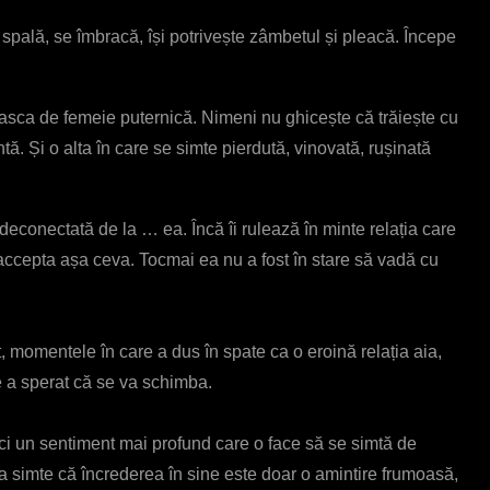
spală, se îmbracă, își potrivește zâmbetul și pleacă. Începe
 masca de femeie puternică. Nimeni nu ghicește că trăiește cu
tă. Și o alta în care se simte pierdută, vinovată, rușinată
deconectată de la … ea. Încă îi rulează în minte relația care
 accepta așa ceva. Tocmai ea nu a fost în stare să vadă cu
t, momentele în care a dus în spate ca o eroină relația aia,
e a sperat că se va schimba.
ci un sentiment mai profund care o face să se simtă de
ea simte că încrederea în sine este doar o amintire frumoasă,