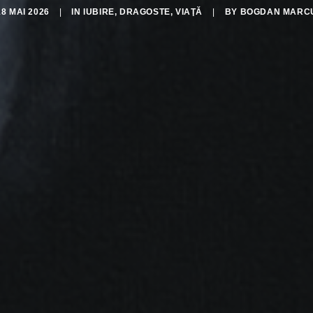
18 MAI 2026
|
IN
IUBIRE, DRAGOSTE, VIAŢĂ
|
BY
BOGDAN MARC