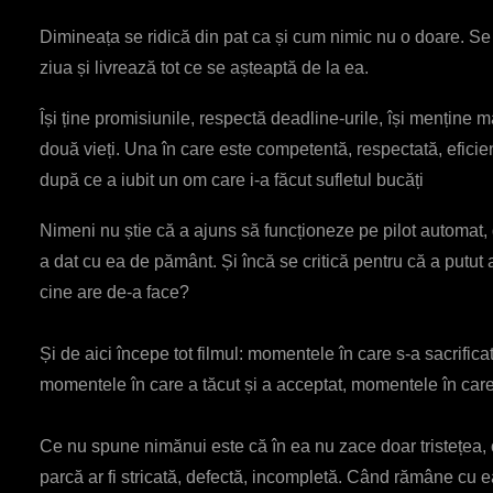
Dimineața se ridică din pat ca și cum nimic nu o doare. Se 
ziua și livrează tot ce se așteaptă de la ea.
Își ține promisiunile, respectă deadline-urile, își menține
două vieți. Una în care este competentă, respectată, eficien
după ce a iubit un om care i-a făcut sufletul bucăți
Nimeni nu știe că a ajuns să funcționeze pe pilot automat, 
a dat cu ea de pământ. Și încă se critică pentru că a putut
cine are de-a face?
Și de aici începe tot filmul: momentele în care s-a sacrifica
momentele în care a tăcut și a acceptat, momentele în car
Ce nu spune nimănui este că în ea nu zace doar tristețea, 
parcă ar fi stricată, defectă, incompletă. Când rămâne cu 